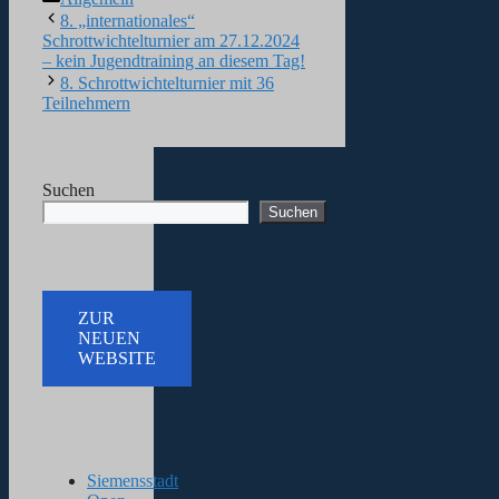
8. „internationales“
Schrottwichtelturnier am 27.12.2024
– kein Jugendtraining an diesem Tag!
8. Schrottwichtelturnier mit 36
Teilnehmern
Suchen
Suchen
ZUR
NEUEN
WEBSITE
Siemensstadt