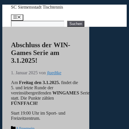
Zum
SC Siemensstadt Tischtennis
Inhalt
springen
Menü
Suchen
Suchen
Abschluss der WIN-
Games Serie am
3.1.2025!
1. Januar 2025
von
jluedtke
Am
Freitag den 3.1.2025.
findet die
5. und letzte Runde der
vereinsübergreifenden
WINGAMES
Serie
statt. Die Punkte zählen
FÜNFFACH
!
Start 19:00 Uhr im Sport- und
Freizeitzentrum.
Kategorien
Allgemein