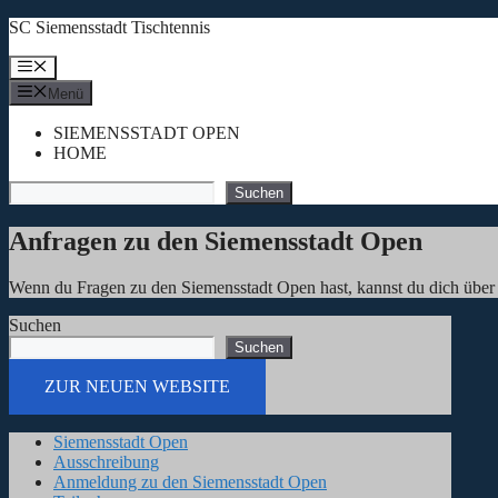
Zum
SC Siemensstadt Tischtennis
Inhalt
springen
Menü
Menü
SIEMENSSTADT OPEN
HOME
Suchen
Suchen
Anfragen zu den Siemensstadt Open
Wenn du Fragen zu den Siemensstadt Open hast, kannst du dich über
Suchen
Suchen
ZUR NEUEN WEBSITE
Siemensstadt Open
Ausschreibung
Anmeldung zu den Siemensstadt Open