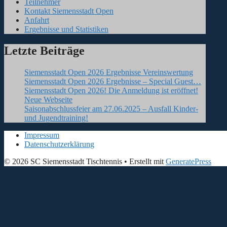
Teilnehmer
Kontakt Siemensstadt Open
Anfahrt
Ergebnisse und Statistiken
Letzte Beiträge
Siemensstadt Open 2026 Ergebnisse Vereinswertung
Siemensstadt Open 2026 Ergebnisse – Special Guest…
Siemensstadt Open 2026! Die Anmeldung ist eröffnet!
Neue Webseite
Saisonabschlussfeier am 27.06.2025 – Ausfall Kinder-
und Jugendtraining!
Impressum
Datenschutzerklärung
© 2026 SC Siemensstadt Tischtennis
• Erstellt mit
GeneratePress