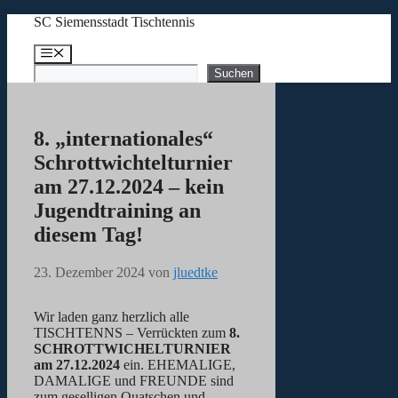
Zum
SC Siemensstadt Tischtennis
Inhalt
springen
Menü
Suchen
Suchen
8. „internationales“
Schrottwichtelturnier
am 27.12.2024 – kein
Jugendtraining an
diesem Tag!
23. Dezember 2024
von
jluedtke
Wir laden ganz herzlich alle
TISCHTENNS – Verrückten zum
8.
SCHROTTWICHELTURNIER
am 27.12.2024
ein. EHEMALIGE,
DAMALIGE und FREUNDE sind
zum geselligen Quatschen und