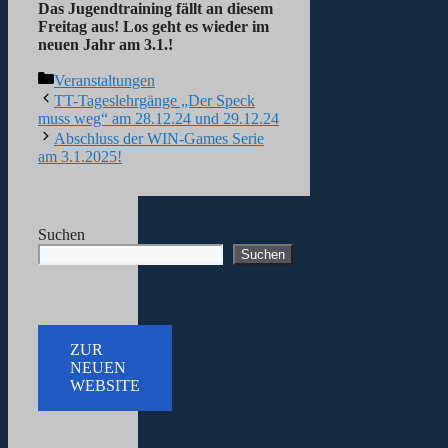
Das Jugendtraining fällt an diesem
Freitag aus! Los geht es wieder im
neuen Jahr am 3.1.!
Kategorien
Veranstaltungen
TT-Tageslehrgänge „Der Speck
muss weg“ am 28.12.24 und 29.12.24
Abschluss der WIN-Games Serie
am 3.1.2025!
Suchen
Suchen
ZUR
NEUEN
WEBSITE