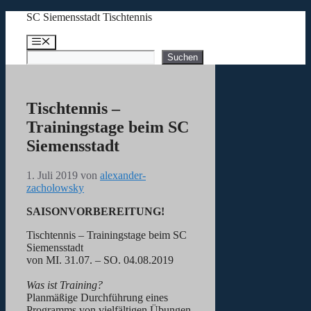
Zum
SC Siemensstadt Tischtennis
Inhalt
springen
Menü
Suchen
Suchen
Tischtennis –
Trainingstage beim SC
Siemensstadt
1. Juli 2019
von
alexander-
zacholowsky
SAISONVORBEREITUNG!
Tischtennis – Trainingstage beim SC
Siemensstadt
von MI. 31.07. – SO. 04.08.2019
Was ist Training?
Planmäßige Durchführung eines
Programms von vielfältigen Übungen