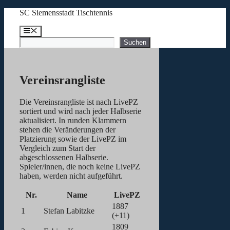
Zum
SC Siemensstadt Tischtennis
Inhalt
springen
Menü
Suchen
Suchen
Vereinsrangliste
Die Vereinsrangliste ist nach LivePZ
sortiert und wird nach jeder Halbserie
aktualisiert. In runden Klammern
stehen die Veränderungen der
Platzierung sowie der LivePZ im
Vergleich zum Start der
abgeschlossenen Halbserie.
Spieler/innen, die noch keine LivePZ
haben, werden nicht aufgeführt.
Nr.
Name
LivePZ
1887
1
Stefan Labitzke
(+11)
1809