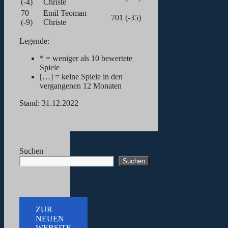
(-4)
Christe
70
Emil Teoman
701 (-35)
(-9)
Christe
Legende:
* = weniger als 10 bewertete
Spiele
[…] = keine Spiele in den
vergangenen 12 Monaten
Stand: 31.12.2022
Suchen
Suchen
ZUR
NEUEN
WEBSITE