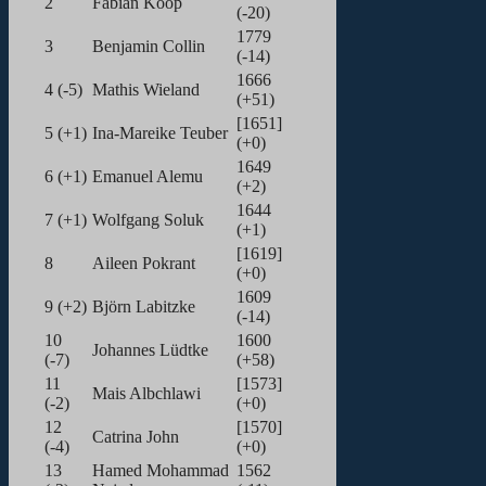
2
Fabian Koop
(-20)
1779
3
Benjamin Collin
(-14)
1666
4 (-5)
Mathis Wieland
(+51)
[1651]
5 (+1)
Ina-Mareike Teuber
(+0)
1649
6 (+1)
Emanuel Alemu
(+2)
1644
7 (+1)
Wolfgang Soluk
(+1)
[1619]
8
Aileen Pokrant
(+0)
1609
9 (+2)
Björn Labitzke
(-14)
10
1600
Johannes Lüdtke
(-7)
(+58)
11
[1573]
Mais Albchlawi
(-2)
(+0)
12
[1570]
Catrina John
(-4)
(+0)
13
Hamed Mohammad
1562