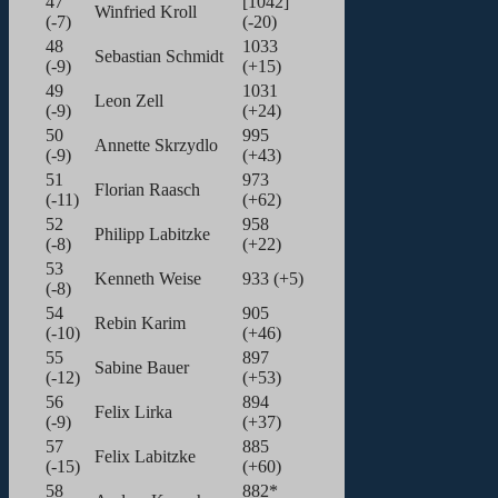
47
[1042]
Winfried Kroll
(-7)
(-20)
48
1033
Sebastian Schmidt
(-9)
(+15)
49
1031
Leon Zell
(-9)
(+24)
50
995
Annette Skrzydlo
(-9)
(+43)
51
973
Florian Raasch
(-11)
(+62)
52
958
Philipp Labitzke
(-8)
(+22)
53
Kenneth Weise
933 (+5)
(-8)
54
905
Rebin Karim
(-10)
(+46)
55
897
Sabine Bauer
(-12)
(+53)
56
894
Felix Lirka
(-9)
(+37)
57
885
Felix Labitzke
(-15)
(+60)
58
882*