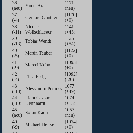
36
1171
Yücel Aras
(neu)
(neu)
37
[1170]
Gerhard Günther
(-4)
(+0)
38
Nicolas
1141
(-11)
Wollschlaeger
(+43)
39
1125
Tobias Wendt
(-13)
(+54)
40
[1122]
Martin Teuber
(-5)
(+0)
41
[1093]
Marcel Kohn
(-9)
(+0)
42
[1092]
Elisa Essig
(-4)
(-20)
43
1077
Alessandro Pedross
(-13)
(+49)
44
Liam Caspar
1074
(-10)
Dehnhardt
(+13)
45
1057
Soran Kadir
(neu)
(neu)
46
[1054]
Michael Henke
(-9)
(+0)