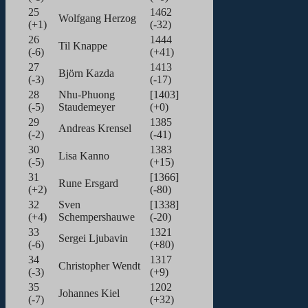
25
1462
Wolfgang Herzog
(+1)
(-32)
26
1444
Til Knappe
(-6)
(+41)
27
1413
Björn Kazda
(-3)
(-17)
28
Nhu-Phuong
[1403]
(-5)
Staudemeyer
(+0)
29
1385
Andreas Krensel
(-2)
(-41)
30
1383
Lisa Kanno
(-5)
(+15)
31
[1366]
Rune Ersgard
(+2)
(-80)
32
Sven
[1338]
(+4)
Schempershauwe
(-20)
33
1321
Sergei Ljubavin
(-6)
(+80)
34
1317
Christopher Wendt
(-3)
(+9)
35
1202
Johannes Kiel
(-7)
(+32)