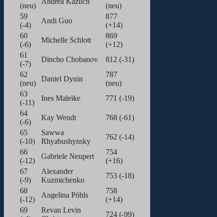
Andrea Kazuch
(neu)
(neu)
59
877
Andi Guo
(-4)
(+14)
60
869
Michelle Schlott
(-6)
(+12)
61
Dincho Chobanov
812 (-31)
(-7)
62
787
Daniel Dynin
(neu)
(neu)
63
Ines Maleike
771 (-19)
(-11)
64
Kay Wendt
768 (-61)
(-6)
65
Sawwa
762 (-14)
(-10)
Rhyabushynsky
66
754
Gabriele Neupert
(-12)
(+16)
67
Alexander
753 (-18)
(-9)
Kuzmichenko
68
758
Angelina Pöhls
(-12)
(+14)
69
Revan Levin
724 (-99)