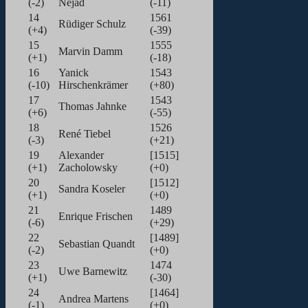
(-2)
Nejad
(-11)
14
1561
Rüdiger Schulz
(+4)
(-39)
15
1555
Marvin Damm
(+1)
(-18)
16
Yanick
1543
(-10)
Hirschenkrämer
(+80)
17
1543
Thomas Jahnke
(+6)
(-55)
18
1526
René Tiebel
(-3)
(+21)
19
Alexander
[1515]
(+1)
Zacholowsky
(+0)
20
[1512]
Sandra Koseler
(+1)
(+0)
21
1489
Enrique Frischen
(-6)
(+29)
22
[1489]
Sebastian Quandt
(-2)
(+0)
23
1474
Uwe Barnewitz
(+1)
(-30)
24
[1464]
Andrea Martens
(-1)
(+0)