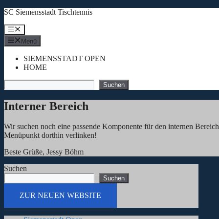
Zum
SC Siemensstadt Tischtennis
Inhalt
springen
Menü
Menü
SIEMENSSTADT OPEN
HOME
Suchen
Suchen
Interner Bereich
Wir suchen noch eine passende Komponente für den internen Bereich. S
Menüpunkt dorthin verlinken!
Beste Grüße, Jessy Böhm
Suchen
Suchen
ZUR NEUEN WEBSITE