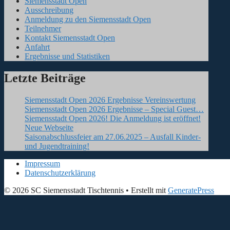
Siemensstadt Open
Ausschreibung
Anmeldung zu den Siemensstadt Open
Teilnehmer
Kontakt Siemensstadt Open
Anfahrt
Ergebnisse und Statistiken
Letzte Beiträge
Siemensstadt Open 2026 Ergebnisse Vereinswertung
Siemensstadt Open 2026 Ergebnisse – Special Guest…
Siemensstadt Open 2026! Die Anmeldung ist eröffnet!
Neue Webseite
Saisonabschlussfeier am 27.06.2025 – Ausfall Kinder-
und Jugendtraining!
Impressum
Datenschutzerklärung
© 2026 SC Siemensstadt Tischtennis
• Erstellt mit
GeneratePress