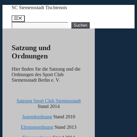
Zum
SC Siemensstadt Tischtennis
Inhalt
springen
Menü
Suchen
Suchen
Satzung und
Ordnungen
Hier finden Sie die Satzung und die
Ordnungen des Sport Club
Siemensstadt Berlin e. V.
Satzung Sport Club Siemensstadt
Stand 2014
Jugendordnung
Stand 2010
Ehrungsordnung
Stand 2013