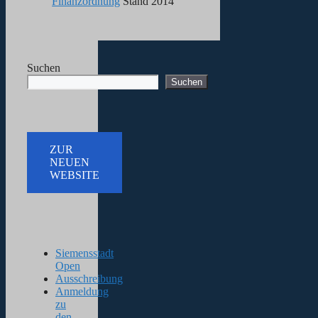
Finanzordnung
Stand 2014
Suchen
Suchen
ZUR
NEUEN
WEBSITE
Siemensstadt
Open
Ausschreibung
Anmeldung
zu
den