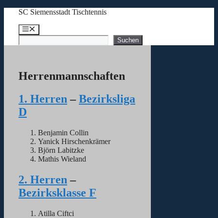
Zum
SC Siemensstadt Tischtennis
Inhalt
springen
Menü
Suchen
Suchen
Herrenmannschaften
1. Herren
–
Bezirksliga
D
Benjamin Collin
Yanick Hirschenkrämer
Björn Labitzke
Mathis Wieland
2. Herren
–
Bezirksklasse F
Atilla Ciftci