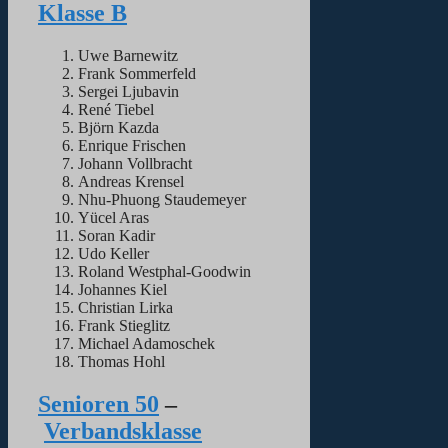
Klasse B
Uwe Barnewitz
Frank Sommerfeld
Sergei Ljubavin
René Tiebel
Björn Kazda
Enrique Frischen
Johann Vollbracht
Andreas Krensel
Nhu-Phuong Staudemeyer
Yücel Aras
Soran Kadir
Udo Keller
Roland Westphal-Goodwin
Johannes Kiel
Christian Lirka
Frank Stieglitz
Michael Adamoschek
Thomas Hohl
Senioren 50
–
Verbandsklasse