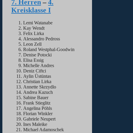
7. Herren
–
4.
Kreisklasse I
Lemi Watanabe
Kay Wendt
Felix Lirka
Alessandro Pedross
Leon Zell
Roland Westphal-Goodwin
Denise Potocki
Elisa Essig
Michelle Andres
Deniz Ciftci
Aylin Üstüntas
Christian Lirka
Annette Skrzydlo
Andrea Kazuch
Sabine Bauer
Frank Stieglitz
Angelina Pöhls
Florian Winkler
Gabriele Neupert
Ines Maleike
Michael Adamoschek