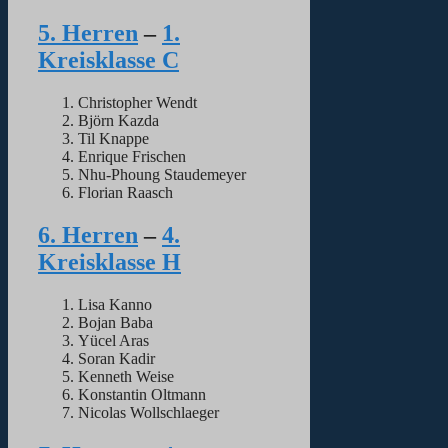
5. Herren
–
1.
Kreisklasse C
Christopher Wendt
Björn Kazda
Til Knappe
Enrique Frischen
Nhu-Phoung Staudemeyer
Florian Raasch
6. Herren
–
4.
Kreisklasse H
Lisa Kanno
Bojan Baba
Yücel Aras
Soran Kadir
Kenneth Weise
Konstantin Oltmann
Nicolas Wollschlaeger