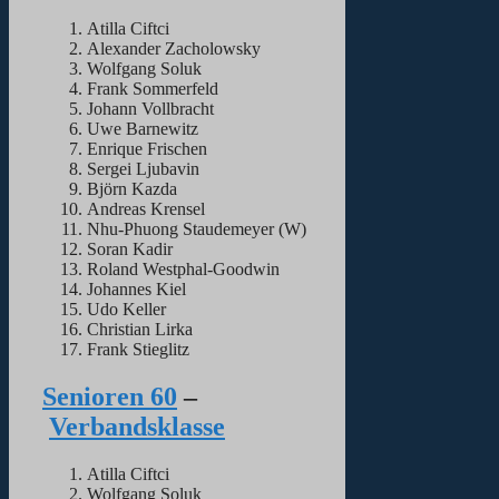
Atilla Ciftci
Alexander Zacholowsky
Wolfgang Soluk
Frank Sommerfeld
Johann Vollbracht
Uwe Barnewitz
Enrique Frischen
Sergei Ljubavin
Björn Kazda
Andreas Krensel
Nhu-Phuong Staudemeyer (W)
Soran Kadir
Roland Westphal-Goodwin
Johannes Kiel
Udo Keller
Christian Lirka
Frank Stieglitz
Senioren 60
–
Verbandsklasse
Atilla Ciftci
Wolfgang Soluk