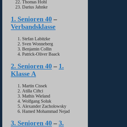
Thomas Hohl
Darius Jahnke
1. Senioren 40
–
Verbandsklasse
Stefan Labitzke
Sven Wonneberg
Benjamin Collin
Patrick-Oliver Baack
2. Senioren 40
–
1.
Klasse A
Martin Cissek
Atilla Ciftci
Mathis Wieland
Wolfgang Soluk
Alexander Zacholowsky
Hamed Mohammad Nejad
3. Senioren 40
–
3.