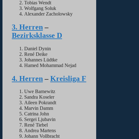
Tobias Wendt
Wolfgang Soluk
Alexander Zacholowsky
3. Herren
–
Bezirksklasse D
Daniel Dynin
René Deike
Johannes Lüdtke
Hamed Mohammad Nejad
4. Herren
–
Kreisliga F
Uwe Barnewitz
Sandra Koseler
Aileen Pokrandt
Marvin Damm
Catrina John
Sergei Ljubavin
René Tiebel
Andrea Martens
Johann Vollbracht