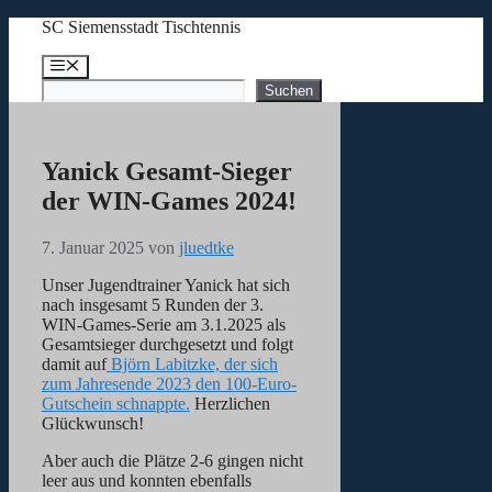
Zum
SC Siemensstadt Tischtennis
Inhalt
springen
Menü
Suchen
Suchen
Yanick Gesamt-Sieger
der WIN-Games 2024!
7. Januar 2025
von
jluedtke
Unser Jugendtrainer Yanick hat sich
nach insgesamt 5 Runden der 3.
WIN-Games-Serie am 3.1.2025 als
Gesamtsieger durchgesetzt und folgt
damit auf
Björn Labitzke, der sich
zum Jahresende 2023 den 100-Euro-
Gutschein schnappte.
Herzlichen
Glückwunsch!
Aber auch die Plätze 2-6 gingen nicht
leer aus und konnten ebenfalls