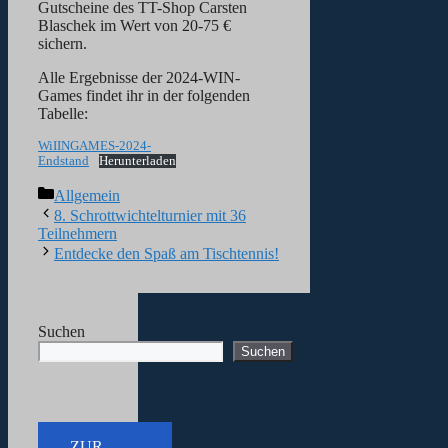
Gutscheine des TT-Shop Carsten
Blaschek im Wert von 20-75 €
sichern.
Alle Ergebnisse der 2024-WIN-
Games findet ihr in der folgenden
Tabelle:
WiIINGAMES-2024-
Endstand
Herunterladen
Kategorien
Allgemein
8. Schrottwichtelturnier mit 36
Teilnehmern
Entdecke den Spaß am Tischtennis!
Suchen
Suchen
ZUR