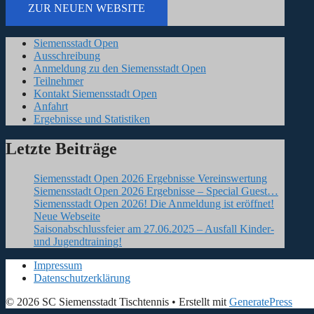
ZUR NEUEN WEBSITE
Siemensstadt Open
Ausschreibung
Anmeldung zu den Siemensstadt Open
Teilnehmer
Kontakt Siemensstadt Open
Anfahrt
Ergebnisse und Statistiken
Letzte Beiträge
Siemensstadt Open 2026 Ergebnisse Vereinswertung
Siemensstadt Open 2026 Ergebnisse – Special Guest…
Siemensstadt Open 2026! Die Anmeldung ist eröffnet!
Neue Webseite
Saisonabschlussfeier am 27.06.2025 – Ausfall Kinder-
und Jugendtraining!
Impressum
Datenschutzerklärung
© 2026 SC Siemensstadt Tischtennis
• Erstellt mit
GeneratePress