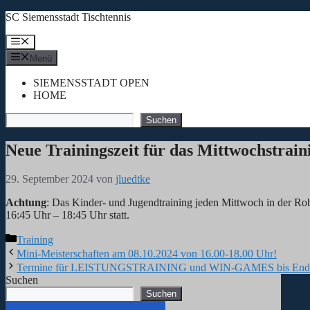
Zum
SC Siemensstadt Tischtennis
Inhalt
springen
Menü
Menü
SIEMENSSTADT OPEN
HOME
Suchen
Suchen
Neue Trainingszeit für das Mittwochstrain
29. September 2024
von
jluedtke
Achtung
: Das Kinder- und Jugendtraining jeden Mittwoch in der Rob
16:45 Uhr – 18:45 Uhr statt.
Kategorien
Training
Mini-Meisterschaften am 08.10.2024 von 16.00-18.00 Uhr!
Termine für LEISTUNGSTRAINING und WIN-GAMES bis Ende 20
Suchen
Suchen