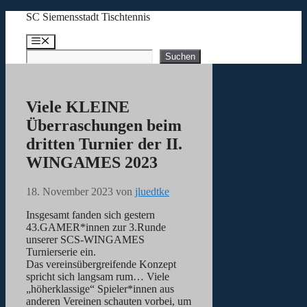
Zum
SC Siemensstadt Tischtennis
Inhalt
springen
Menü
Suchen
Suchen
Viele KLEINE
Überraschungen beim
dritten Turnier der II.
WINGAMES 2023
18. November 2023
von
jluedtke
Insgesamt fanden sich gestern
43.GAMER*innen zur 3.Runde
unserer SCS-WINGAMES
Turnierserie ein.
Das vereinsübergreifende Konzept
spricht sich langsam rum… Viele
„höherklassige“ Spieler*innen aus
anderen Vereinen schauten vorbei, um