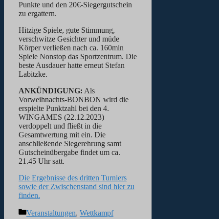
Punkte und den 20€-Siegergutschein
zu ergattern.
Hitzige Spiele, gute Stimmung,
verschwitze Gesichter und müde
Körper verließen nach ca. 160min
Spiele Nonstop das Sportzentrum. Die
beste Ausdauer hatte erneut Stefan
Labitzke.
ANKÜNDIGUNG:
Als
Vorweihnachts-BONBON wird die
erspielte Punktzahl bei den 4.
WINGAMES (22.12.2023)
verdoppelt und fließt in die
Gesamtwertung mit ein. Die
anschließende Siegerehrung samt
Gutscheinübergabe findet um ca.
21.45 Uhr satt.
Die Ergebnisse des dritten Turniers
sowie der Zwischenstand sind hier zu
finden.
Kategorien
Veranstaltungen
,
Wettkampf