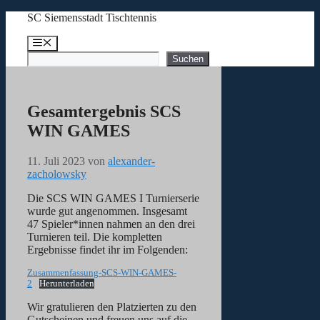
Zum
SC Siemensstadt Tischtennis
Inhalt
springen
Menü
Suchen
Suchen
Gesamtergebnis SCS
WIN GAMES
11. Juli 2023
von
alexander-
zacholowsky
Die SCS WIN GAMES I Turnierserie
wurde gut angenommen. Insgesamt
47 Spieler*innen nahmen an den drei
Turnieren teil. Die kompletten
Ergebnisse findet ihr im Folgenden:
Zusammenfassung-SCS-WIN-GAMES-
2
Herunterladen
Wir gratulieren den Platzierten zu den
Gutscheinen und freuen uns auf die