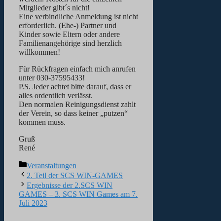
Mitglieder gibt´s nicht!
Eine verbindliche Anmeldung ist nicht
erforderlich. (Ehe-) Partner und
Kinder sowie Eltern oder andere
Familienangehörige sind herzlich
willkommen!
Für Rückfragen einfach mich anrufen
unter 030-37595433!
P.S. Jeder achtet bitte darauf, dass er
alles ordentlich verlässt.
Den normalen Reinigungsdienst zahlt
der Verein, so dass keiner „putzen“
kommen muss.
Gruß
René
Kategorien
Veranstaltungen
2. Teil der SCS WIN-GAMES
Ergebnisse der 2.SCS WIN
GAMES – 3. SCS WIN Games am 7.
Juli 2023