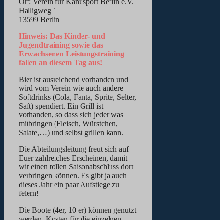
Ort: Verein für Kanusport Berlin e.V.
Halligweg 1
13599 Berlin
Hinweis: Das Kinder- und
Jugendtraining sowie das
Erwachsenen Leistungstraining
fallen an diesem Tag aus!
Bier ist ausreichend vorhanden und
wird vom Verein wie auch andere
Softdrinks (Cola, Fanta, Sprite, Selter,
Saft) spendiert. Ein Grill ist
vorhanden, so dass sich jeder was
mitbringen (Fleisch, Würstchen,
Salate,…) und selbst grillen kann.
Die Abteilungsleitung freut sich auf
Euer zahlreiches Erscheinen, damit
wir einen tollen Saisonabschluss dort
verbringen können. Es gibt ja auch
dieses Jahr ein paar Aufstiege zu
feiern!
Die Boote (4er, 10 er) können genutzt
werden. Kosten für die einzelnen