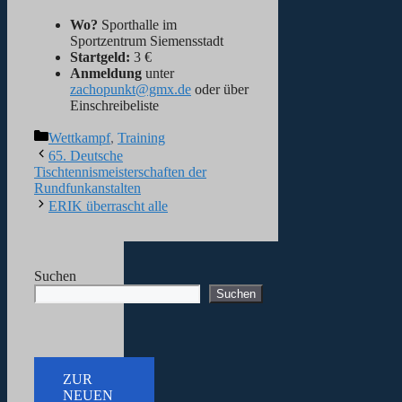
Wo?
Sporthalle im
Sportzentrum Siemensstadt
Startgeld:
3 €
Anmeldung
unter
zachopunkt@gmx.de
oder über
Einschreibeliste
Kategorien
Wettkampf
,
Training
65. Deutsche
Tischtennismeisterschaften der
Rundfunkanstalten
ERIK überrascht alle
Suchen
Suchen
ZUR
NEUEN