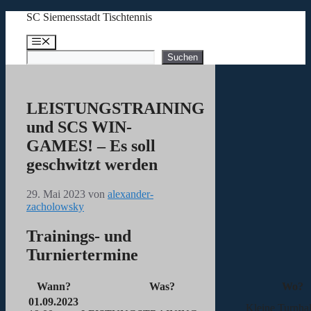
Zum
SC Siemensstadt Tischtennis
Inhalt
springen
Menü
Suchen
Suchen
LEISTUNGSTRAINING
und SCS WIN-
GAMES! – Es soll
geschwitzt werden
29. Mai 2023
von
alexander-
zacholowsky
Trainings- und
Turniertermine
Wann?
Was?
Wo?
01.09.2023
Kleine Turnhal