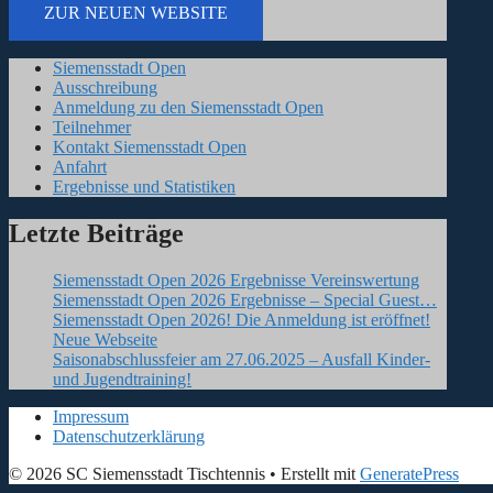
ZUR NEUEN WEBSITE
Siemensstadt Open
Ausschreibung
Anmeldung zu den Siemensstadt Open
Teilnehmer
Kontakt Siemensstadt Open
Anfahrt
Ergebnisse und Statistiken
Letzte Beiträge
Siemensstadt Open 2026 Ergebnisse Vereinswertung
Siemensstadt Open 2026 Ergebnisse – Special Guest…
Siemensstadt Open 2026! Die Anmeldung ist eröffnet!
Neue Webseite
Saisonabschlussfeier am 27.06.2025 – Ausfall Kinder-
und Jugendtraining!
Impressum
Datenschutzerklärung
© 2026 SC Siemensstadt Tischtennis
• Erstellt mit
GeneratePress