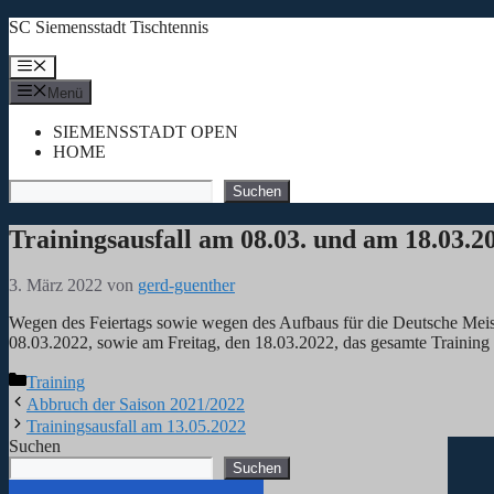
Zum
SC Siemensstadt Tischtennis
Inhalt
springen
Menü
Menü
SIEMENSSTADT OPEN
HOME
Suchen
Suchen
Trainingsausfall am 08.03. und am 18.03.2
3. März 2022
von
gerd-guenther
Wegen des Feiertags sowie wegen des Aufbaus für die Deutsche Meist
08.03.2022, sowie am Freitag, den 18.03.2022, das gesamte Training 
Kategorien
Training
Abbruch der Saison 2021/2022
Trainingsausfall am 13.05.2022
Suchen
Suchen