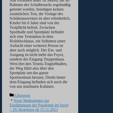
Alle Personen unter 18 Jahren, die im
Rahmen des Schulbesuchs regelmäßig
getestet werden, benötigen keinen
zusätzlichen Test, die Vorlage des
Schülerausweises ist aber erforderlich,
Kinder bis 6 Jahre sind von der
Testpflicht befreit. Zwischen
Sporthalle und Sportplatz befindet
sich eine Teststation in dem
Holzblockhaus, ein Selbsttest unter
Aufsicht einer weiteren Person ist
aber auch möglich. Der Ein- und
Ausgang ist nicht mehr das Foyer,
sondern der Eingang Treppenhaus
West (bei den Tennis-Traglufthallen,
der Weg führt also über den
Sportplatz um das ganze
Sportzentrum herum). Direkt hinter
dem Eingang befinden sich auch die
von uns nutzbaren Kabinen.
Kategorien
Allgemein
Neue Maßnahmen zur
Eindämmung der Pandemie im Sport
– 2G-Regelung ab 15.11.2021