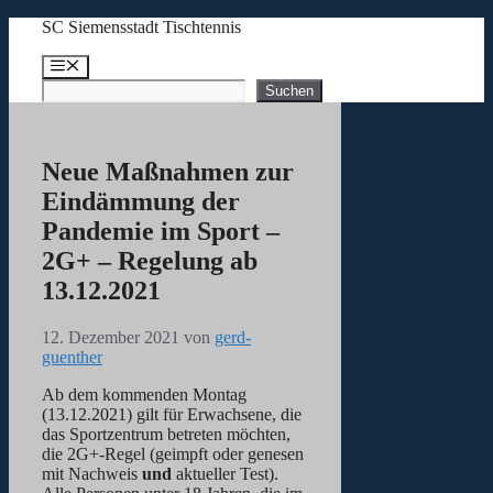
Zum
SC Siemensstadt Tischtennis
Inhalt
springen
Menü
Suchen
Suchen
Neue Maßnahmen zur
Eindämmung der
Pandemie im Sport –
2G+ – Regelung ab
13.12.2021
12. Dezember 2021
von
gerd-
guenther
Ab dem kommenden Montag
(13.12.2021) gilt für Erwachsene, die
das Sportzentrum betreten möchten,
die 2G+-Regel (geimpft oder genesen
mit Nachweis
und
aktueller Test).