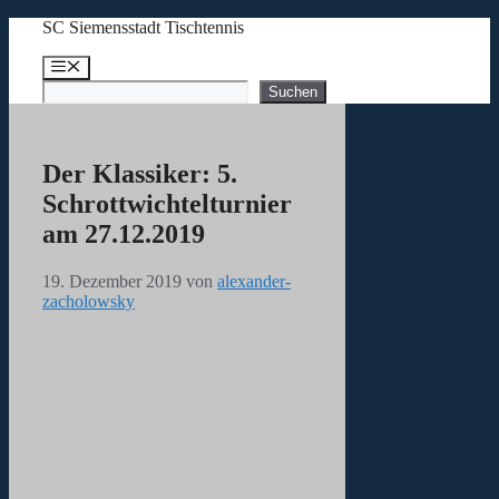
Zum
SC Siemensstadt Tischtennis
Inhalt
springen
Menü
Suchen
Suchen
Der Klassiker: 5.
Schrottwichtelturnier
am 27.12.2019
19. Dezember 2019
von
alexander-
zacholowsky