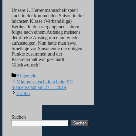
Unsere 1. Herrenmannschaft spielt
auch in der kommenden Saison in der
höchsten Klasse (Verbandsliga)
Berlins. In den vergangenen Jahren
folgte nach einem Aufstieg meistens
der direkte Abstieg um dann wieder
aufzusteigen. Nun hatte man zwei
Spieltage vor Saisonende die nötigen
Punkte zusammen und der
Klassenerhalt war geschafft.
Glückwunsch!
Kategorien
Allgemein
Minimeisterschaften beim SC
Siemensstadt am 27.11.2019
4 x 8:6
Suchen
Suchen