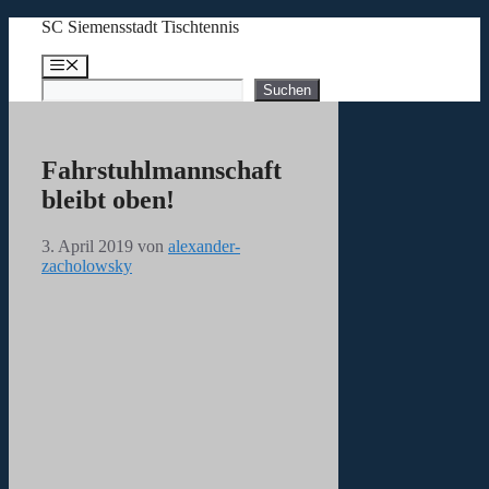
Zum
SC Siemensstadt Tischtennis
Inhalt
springen
Menü
Suchen
Suchen
Fahrstuhlmannschaft
bleibt oben!
3. April 2019
von
alexander-
zacholowsky