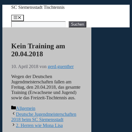
Zum
SC Siemensstadt Tischtennis
Inhalt
springen
Menü
Suchen
Suchen
Kein Training am
20.04.2018
10. April 2018
von
gerd-guenther
Wegen der Deutschen
Jugendmeisterschaften fallen am
Freitag, den 20.04.2018, das gesamte
Training (Erwachsene und Jugend)
sowie das Freizeit-Tischtennis aus.
Kategorien
Allgemein
Deutsche Jugendmeisterschaften
2018 beim SC Siemensstadt
2. Herren wie Mona Lisa