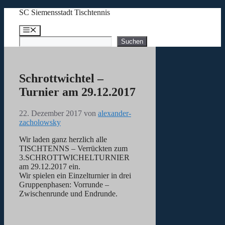
Zum
SC Siemensstadt Tischtennis
Inhalt
springen
Menü
Suchen
Suchen
Schrottwichtel –
Turnier am 29.12.2017
22. Dezember 2017
von
alexander-
zacholowsky
Wir laden ganz herzlich alle
TISCHTENNS – Verrückten zum
3.SCHROTTWICHELTURNIER
am 29.12.2017 ein.
Wir spielen ein Einzelturnier in drei
Gruppenphasen: Vorrunde –
Zwischenrunde und Endrunde.