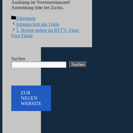
Ausklang im Vereinsrestaurant!
Anmeldung bitte bei Zacho.
Kategorien
Allgemein
Johanna holt das Triple
5. Herren stehen im BTTV- Final
Four Finale
Suchen
Suchen
ZUR
NEUEN
WEBSITE