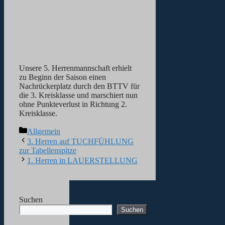
Unsere 5. Herrenmannschaft erhielt
zu Beginn der Saison einen
Nachrückerplatz durch den BTTV für
die 3. Kreisklasse und marschiert nun
ohne Punkteverlust in Richtung 2.
Kreisklasse.
Kategorien
Allgemein
3. Herren auf TUCHFÜHLUNG
zur Tabellenspitze
1. Herren in LAUERSTELLUNG
Suchen
Suchen