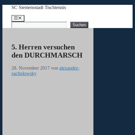
Zum
SC Siemensstadt Tischtennis
Inhalt
springen
Menü
Suchen
Suchen
5. Herren versuchen
den DURCHMARSCH
28. November 2017
von
alexander-
zacholowsky