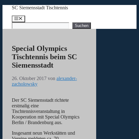
Zum
SC Siemensstadt Tischtennis
Inhalt
springen
Menü
Suchen
Suchen
Special Olympics
Tischtennis beim SC
Siemensstadt
26. Oktober 2017
von
alexander-
zacholowsky
Der SC Siemensstadt richtete
erstmalig eine
Tischtennisveranstaltung in
Kooperation mit Special Olympics
Berlin / Brandenburg aus.
Insgesamt neun Werkstätten und
Vereine meldeten ca. 70