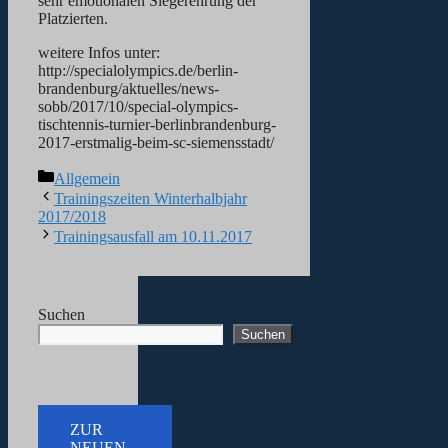
sehr emotionalen Siegerehrung der
Platzierten.
weitere Infos unter:
http://specialolympics.de/berlin-
brandenburg/aktuelles/news-
sobb/2017/10/special-olympics-
tischtennis-turnier-berlinbrandenburg-
2017-erstmalig-beim-sc-siemensstadt/
Kategorien
Allgemein
Trainingszeiten Winterhalbjahr
2017/2018
Trainingsausfall am 10.11.2017
Suchen
Suchen
ZUR
NEUEN