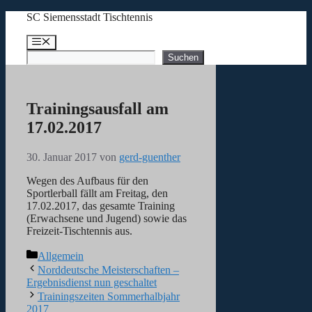
Zum
SC Siemensstadt Tischtennis
Inhalt
springen
Menü
Suchen
Suchen
Trainingsausfall am
17.02.2017
30. Januar 2017
von
gerd-guenther
Wegen des Aufbaus für den
Sportlerball fällt am Freitag, den
17.02.2017, das gesamte Training
(Erwachsene und Jugend) sowie das
Freizeit-Tischtennis aus.
Kategorien
Allgemein
Norddeutsche Meisterschaften –
Ergebnisdienst nun geschaltet
Trainingszeiten Sommerhalbjahr
2017