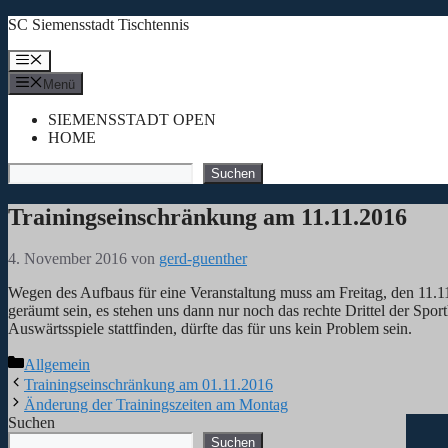
Zum
SC Siemensstadt Tischtennis
Inhalt
springen
Menü
Menü
SIEMENSSTADT OPEN
HOME
Suchen
Suchen
Trainingseinschränkung am 11.11.2016
4. November 2016
von
gerd-guenther
Wegen des Aufbaus für eine Veranstaltung muss am Freitag, den 11.11.
geräumt sein, es stehen uns dann nur noch das rechte Drittel der Spo
Auswärtsspiele stattfinden, dürfte das für uns kein Problem sein.
Kategorien
Allgemein
Trainingseinschränkung am 01.11.2016
Änderung der Trainingszeiten am Montag
Suchen
Suchen