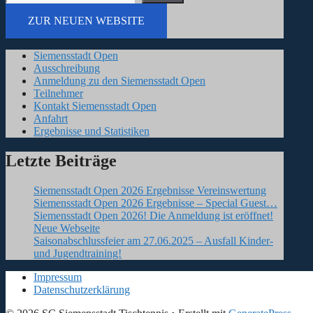
ZUR NEUEN WEBSITE
Siemensstadt Open
Ausschreibung
Anmeldung zu den Siemensstadt Open
Teilnehmer
Kontakt Siemensstadt Open
Anfahrt
Ergebnisse und Statistiken
Letzte Beiträge
Siemensstadt Open 2026 Ergebnisse Vereinswertung
Siemensstadt Open 2026 Ergebnisse – Special Guest…
Siemensstadt Open 2026! Die Anmeldung ist eröffnet!
Neue Webseite
Saisonabschlussfeier am 27.06.2025 – Ausfall Kinder-
und Jugendtraining!
Impressum
Datenschutzerklärung