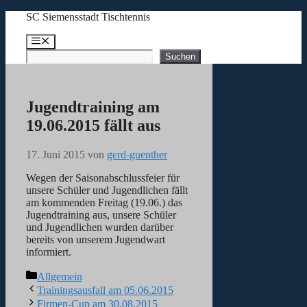
Zum
SC Siemensstadt Tischtennis
Inhalt
springen
Menü
Suchen
Suchen
Jugendtraining am
19.06.2015 fällt aus
17. Juni 2015
von
gerd-guenther
Wegen der Saisonabschlussfeier für
unsere Schüler und Jugendlichen fällt
am kommenden Freitag (19.06.) das
Jugendtraining aus, unsere Schüler
und Jugendlichen wurden darüber
bereits von unserem Jugendwart
informiert.
Kategorien
Allgemein
Trainingsausfall am 05.06.2015
Firmen-Cup am 30.08.2015